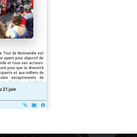
le Tour de Normandie est
que ayant pour objectif de
ande et tous ses acteurs.
boré pour que la diversité
ipants et aux milliers de
ules exceptionnels de
ectural et les spécialités
ille, le « village du Tour
 21 juin
posées au grand public :
village…Pour faire de ce