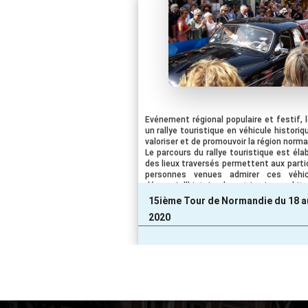
Evénement régional populaire et festif, 
un rallye touristique en véhicule histori
valoriser et de promouvoir la région norm
Le parcours du rallye touristique est éla
des lieux traversés permettent aux partic
personnes venues admirer ces véhic
découvrir l’histoire, le patrimoine archit
régionales des villes étapes. Dans chaque v
15ième Tour de Normandie du 18 au
» est installé, des animations sont pro
2020
espace podium animation, marché locale, 
Tour une grande fête.